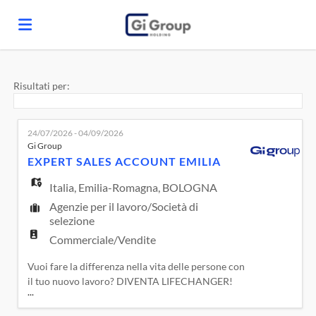
Home
Risultati per:
Offerte
24/07/2026 - 04/09/2026
Gi Group
EXPERT SALES ACCOUNT EMILIA
di
Carica
Italia
,
Emilia-Romagna
,
BOLOGNA
Agenzie per il lavoro/Società di
lavoro
il
Login
selezione
Commerciale/Vendite
Vuoi fare la differenza nella vita delle persone con
CV
il tuo nuovo lavoro? DIVENTA LIFECHANGER!
...
Avrai la possibilità di farlo in una realtà attenta a
promuovere e garantire il Lavoro Sostenibile,