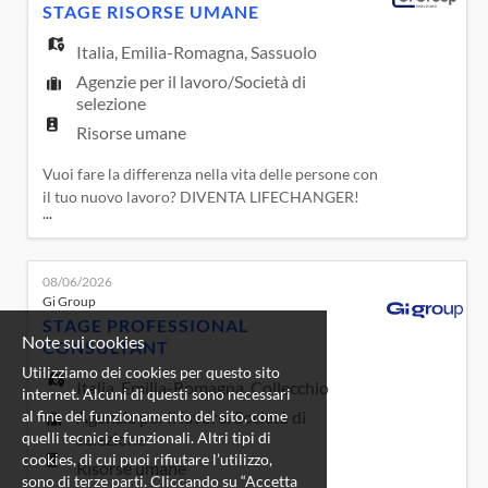
STAGE RISORSE UMANE
Collab
Italia
,
Emilia-Romagna
,
Sassuolo
Agenzie per il lavoro/Società di
selezione
Risorse umane
Vuoi fare la differenza nella vita delle persone con
il tuo nuovo lavoro? DIVENTA LIFECHANGER!
...
Avrai la possibilità di farlo in una realtà attenta a
promuovere e garantire il Lavoro Sostenibile,
l'Equità, Diversità e Inclusione delle persone con
08/06/2026
un'attenzione particolare alla Parità di Genere.
Gi Group
Una realtà che fa dei valori di Cura, Passione,
STAGE PROFESSIONAL
Collab
Note sui cookies
CONSULTANT
Utilizziamo dei cookies per questo sito
Italia
,
Emilia-Romagna
,
Collecchio
internet. Alcuni di questi sono necessari
al fine del funzionamento del sito, come
Agenzie per il lavoro/Società di
quelli tecnici e funzionali. Altri tipi di
selezione
cookies, di cui puoi rifiutare l’utilizzo,
Risorse umane
sono di terze parti. Cliccando su “Accetta