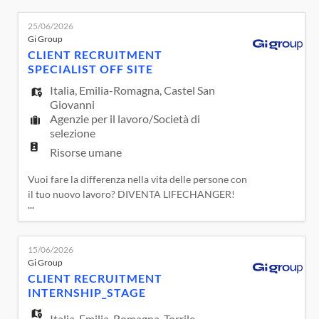
promuovere e garantire il Lavoro Sostenibile,
l'Equità, Diversità e Inclusione delle persone con
25/06/2026
un'attenzione particolare alla Parità di Genere.
Gi Group
Una realtà che fa dei valori di Cura, Passione,
CLIENT RECRUITMENT
Collabo
SPECIALIST OFF SITE
Italia
,
Emilia-Romagna
,
Castel San
Giovanni
Agenzie per il lavoro/Società di
selezione
Risorse umane
Vuoi fare la differenza nella vita delle persone con
il tuo nuovo lavoro? DIVENTA LIFECHANGER!
...
Avrai la possibilità di farlo in una realtà attenta a
promuovere e garantire il Lavoro Sostenibile,
l'Equità, Diversità e Inclusione delle persone con
15/06/2026
un'attenzione particolare alla Parità di Genere.
Gi Group
Una realtà che fa dei valori di Cura, Passione,
CLIENT RECRUITMENT
Collab
INTERNSHIP_STAGE
Italia
,
Emilia-Romagna
,
Torrile