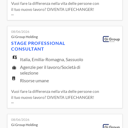
Vuoi fare la differenza nella vita delle persone con
il tuo nuovo lavoro? DIVENTA LIFECHANGER!
...
Avrai la possibilità di farlo in una realtà attenta a
promuovere e garantire il Lavoro Sostenibile,
l'Equità, Diversità e Inclusione delle persone con
08/06/2026
un'attenzione particolare alla Parità di Genere.
Gi Group Holding
Una realtà che fa dei valori di Cura, Passione,
STAGE PROFESSIONAL
Collab
CONSULTANT
Italia
,
Emilia-Romagna
,
Sassuolo
Agenzie per il lavoro/Società di
selezione
Risorse umane
Vuoi fare la differenza nella vita delle persone con
il tuo nuovo lavoro? DIVENTA LIFECHANGER!
...
Avrai la possibilità di farlo in una realtà attenta a
promuovere e garantire il Lavoro Sostenibile,
l'Equità, Diversità e Inclusione delle persone con
08/06/2026
un'attenzione particolare alla Parità di Genere.
Gi Group Holding
Una realtà che fa dei valori di Cura, Passione,