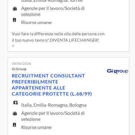
Agenzie per il lavoro/Società di
selezione
Risorse umane
Vuoi fare la differenza nella vita delle persone con
il tuo nuovo lavoro? DIVENTA LIFECHANGER!
...
Potrai far parte di una realtà che fa dei valori di
Cura, Passione, Collaborazione, Responsabilità,
Apprendimento Continuo e Sostenibilità i suoi
08/06/2026
pillar. In Gi Group Holding avrai prospettive di
Gi Group
crescita anche a livello internazionale e con piani
RECRUITMENT CONSULTANT
di f
PREFERIBILMENTE
APPARTENENTE ALLE
CATEGORIE PROTETTE (L.68/99)
Italia
,
Emilia-Romagna
,
Bologna
Agenzie per il lavoro/Società di
selezione
Risorse umane