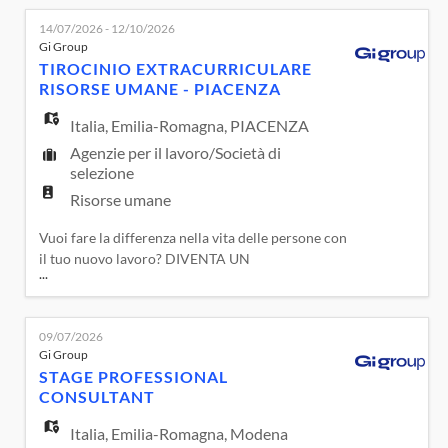
l'Equità, Diversità e Inclusione delle persone con
14/07/2026 - 12/10/2026
un'attenzione particolare alla Parità di Genere.
Gi Group
Una realtà che fa dei valori di Cura, Passione,
TIROCINIO EXTRACURRICULARE
Collab
RISORSE UMANE - PIACENZA
Italia
,
Emilia-Romagna
,
PIACENZA
Agenzie per il lavoro/Società di
selezione
Risorse umane
Vuoi fare la differenza nella vita delle persone con
il tuo nuovo lavoro? DIVENTA UN
...
LIFECHANGER! Avrai la possibilità di farlo in un
Gruppo attento a promuovere e garantire il
Lavoro Sostenibile, l'Equità, Diversità e Inclusione
09/07/2026
delle persone con un'attenzione particolare alla
Gi Group
Parità di Genere. Una realtà che fa dei valori di
STAGE PROFESSIONAL
Cura, Passione, Coll
CONSULTANT
Italia
,
Emilia-Romagna
,
Modena