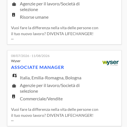
Agenzie per il lavoro/Società di
selezione
Risorse umane
Vuoi fare la differenza nella vita delle persone con
il tuo nuovo lavoro? DIVENTA LIFECHANGER!
...
Avrai la possibilità di farlo in una realtà attenta a
promuovere e garantire il Lavoro Sostenibile,
l'Equità, Diversità e Inclusione delle persone con
08/07/2026 - 11/08/2026
un'attenzione particolare alla Parità di Genere.
Wyser
Una realtà che fa dei valori di Cura, Passione,
ASSOCIATE MANAGER
Collab
Italia
,
Emilia-Romagna
,
Bologna
Agenzie per il lavoro/Società di
selezione
Commerciale/Vendite
Vuoi fare la differenza nella vita delle persone con
il tuo nuovo lavoro? DIVENTA LIFECHANGER!
...
Avrai la possibilità di farlo in un Gruppo attento a