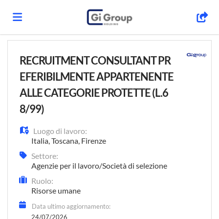
Home
RECRUITMENT CONSULTANT PR
EFERIBILMENTE APPARTENENTE
Offerte
ALLE CATEGORIE PROTETTE (L.6
8/99)
di
Carica
Luogo di lavoro:
Italia
,
Toscana
,
Firenze
lavoro
il
Login
Settore:
Agenzie per il lavoro/Società di selezione
Ruolo:
CV
Risorse umane
Data ultimo aggiornamento:
24/07/2026