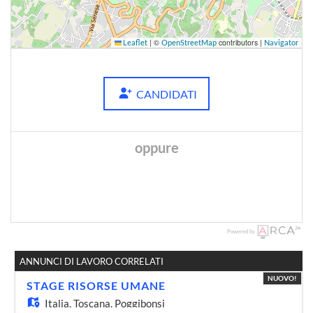
|
©
contributors |
Leaflet
OpenStreetMap
Navigator
CANDIDATI
oppure
Powered by
ANNUNCI DI LAVORO CORRELATI
NUOVO!
STAGE RISORSE UMANE
Italia,
Toscana, Poggibonsi