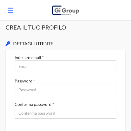
CREA IL TUO PROFILO
Home
DETTAGLI UTENTE
Offerte
Indirizzo email *
di
Carica
Password *
lavoro
il
Login
Conferma password *
CV