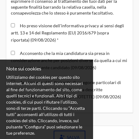
esprimere il consenso al trattamento dei tuoi dati per la 
seguente finalità barrando la relativa casella, nella 
consapevolezza che lo stesso è puramente facoltativo.
Ho preso visione dell'informativa privacy ai sensi degli
artt. 13 e 14 del Regolamento (EU) 2016/679 (sopra
riportata) (09/08/2026) *
Acconsento che la mia candidatura sia presa in
considerazione anche per posizioni diverse da quella a cui mi
sono espressamente candidato (09/08/2026)
Note sui cookies
Utilizziamo dei cookies per questo sito
Acconsento al trattamento di categorie particolari di
internet. Alcuni di questi sono necessari
al fine del funzionamento del sito, come
miei dati personali per le finalità sopra descritte
quelli tecnici e funzionali. Altri tipi di
nell’informativa (v. CATEGORIE PROTETTE) (09/08/2026)
cookies, di cui puoi rifiutare l’utilizzo,
sono di terze parti. Cliccando su “Accetta
tutti” acconsenti all’utilizzo di tutti i
cookies del sito. Cliccando, invece, sul
pulsante “Configura” puoi selezionare le
tue preferenze.
SALVA